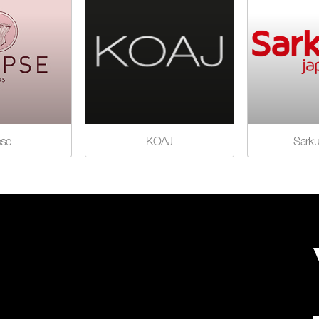
pse
KOAJ
Sark