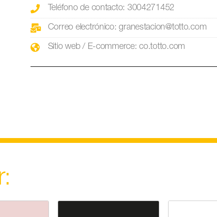
Teléfono de contacto: 3004271452
Correo electrónico: granestacion@totto.com
Sitio web / E-commerce: co.totto.com
r: