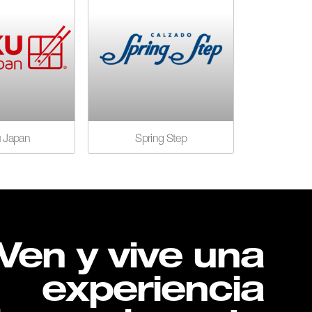
u Japan
Spring Step
Ven y vive una
experiencia