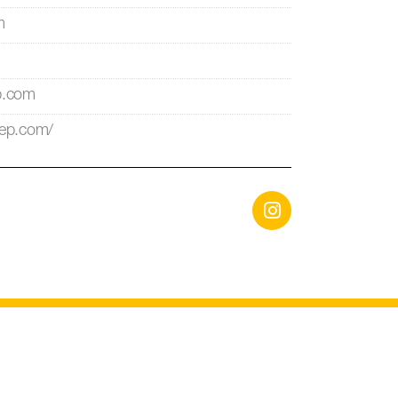
m
ep.com
tep.com/