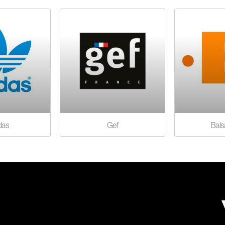
das
Gef
Bals