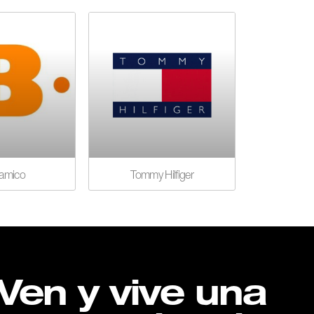
amico
Tommy Hilfiger
Ven y vive una