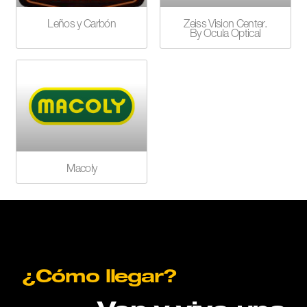
Leños y Carbón
Zeiss Vision Center.
By Ocula Optical
Macoly
¿Cómo llegar?