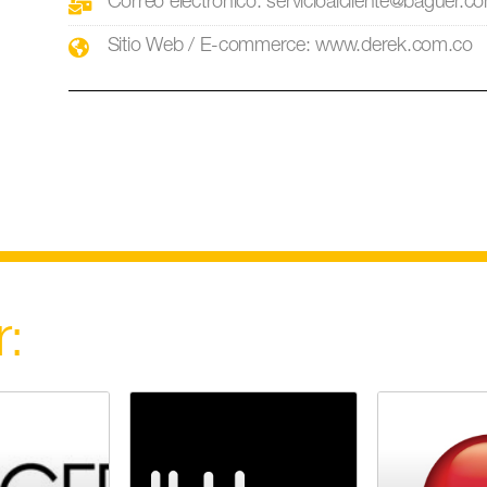
Correo electrónico: servicioalcliente@baguer.c
Sitio Web / E-commerce: www.derek.com.co
r: