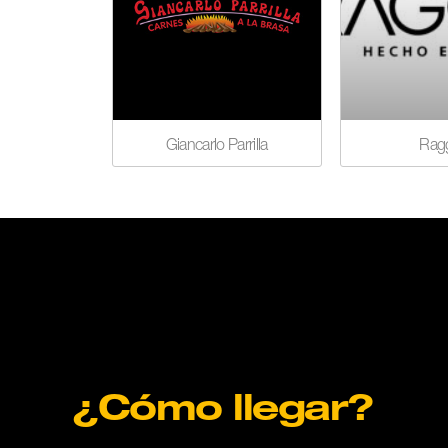
Giancarlo Parrilla
Rag
¿Cómo llegar?