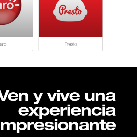
laro
Presto
Ven y vive una
experiencia
impresionante