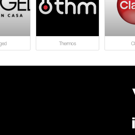
ged
Thermos
C