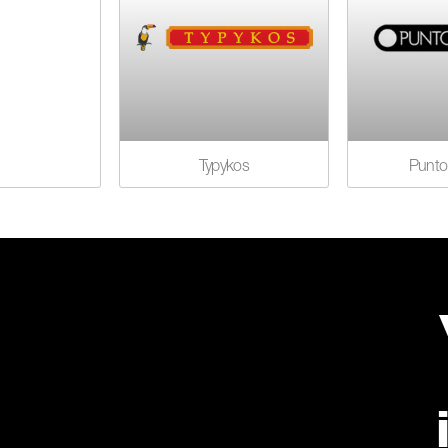
Typykos
Punto