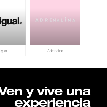
igual
Adrenalina
Ven y vive una
experiencia