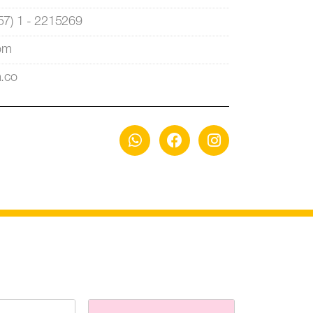
+57) 1 - 2215269
com
.co