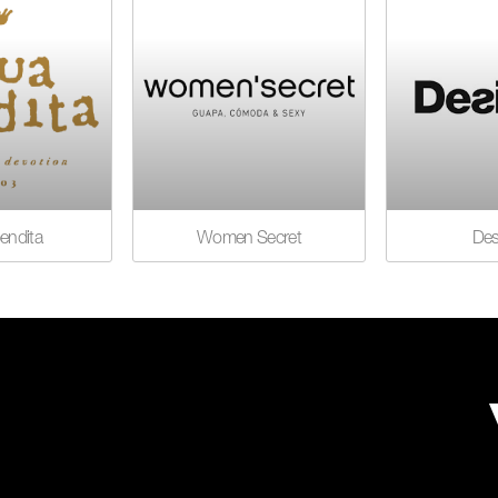
endita
Women Secret
Des