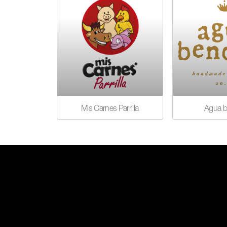
Mis Carnes Parrilla
Agua b