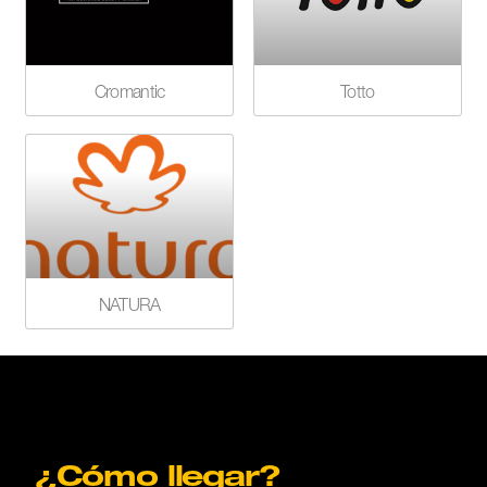
Cromantic
Totto
NATURA
¿Cómo llegar?