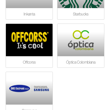
Inkanta
Starbucks
Offcorss
Óptica Colombiana